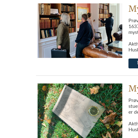
My
Prøv
Gå til betaling
1637
myst
Akti
Husk
My
Prøv
stue
er d
Akti
Husk