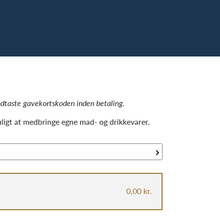
 indtaste gavekortskoden inden betaling.
uligt at medbringe egne mad- og drikkevarer.
0,00 kr.