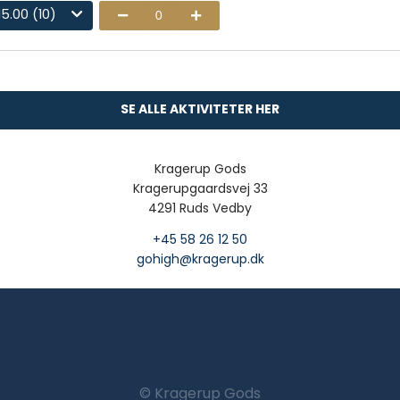
15.00 (10)
0
stes nøjagtig som på beviset
SE ALLE AKTIVITETER HER
Kragerup Gods
Kragerupgaardsvej 33
4291 Ruds Vedby
+45 58 26 12 50
gohigh@kragerup.dk
© Kragerup Gods