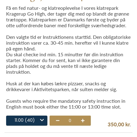
Få en fed natur- og klatreoplevelse I vores klatrepark
Kragerup Go High, der tager dig med op blandt de grønne
trætoppe. Klatreparken er Danmarks første og byder på
otte udfordrende baner med forskellige sværhedsgrader.
Den valgte tid er Instruktionens starttid. Den obligatoriske
Indløs gavekort. Gavekortkode skal tastes nøjagtig 
instruktion varer ca. 30-45 min. herefter vil I kunne klatre
på egen hånd.
GÅ TIL BETALING
Du skal checke ind min. 15 minutter før din instruktion
starter. Kommer du for sent, kan vi ikke garantere din
plads på holdet og du må vente til næste ledige
instruktion.
Husk at der kan købes lækre pizzaer, snacks og
drikkevarer i Aktivitetsparken, når sulten melder sig.
Guests who require the mandatory safety instruction in
English must book either the 11:00 or 13:00 time slot.
11.00 (40)
0
350,00 kr.